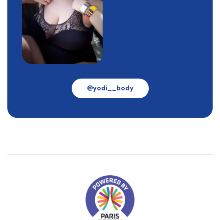
@yodi__body