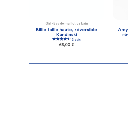
Girl -
Bas de maillot de bain
XL
2XL
3XL
4XL
Billie taille haute, réversible
Amy 
Kandinski
ré
2 avis
2
Rated
4.50
65,00
€
out of 5
based on
customer
ratings