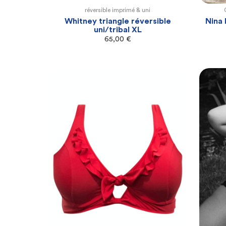
réversible imprimé & uni
XL
Whitney triangle réversible
Nina
uni/tribal XL
65,00
€