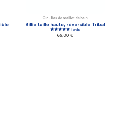
Girl -
Bas de maillot de bain
XL
2XL
3XL
4XL
sible
Billie taille haute, réversible Tribal
1 avis
1
Rated
5.00
65,00
€
out of 5
based on
customer
rating