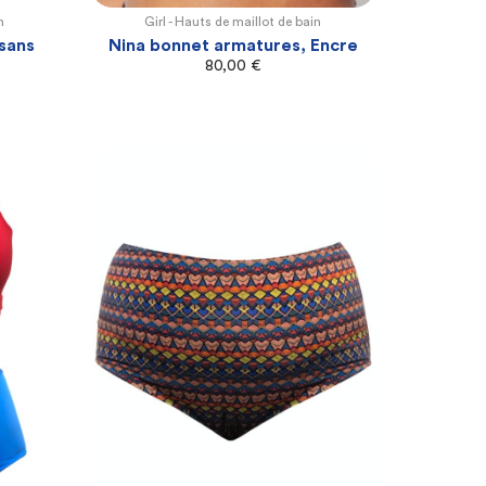
n
Girl -
Hauts de maillot de bain
100E
100F
105F
105G
110G
sans
Nina bonnet armatures, Encre
80,00
€