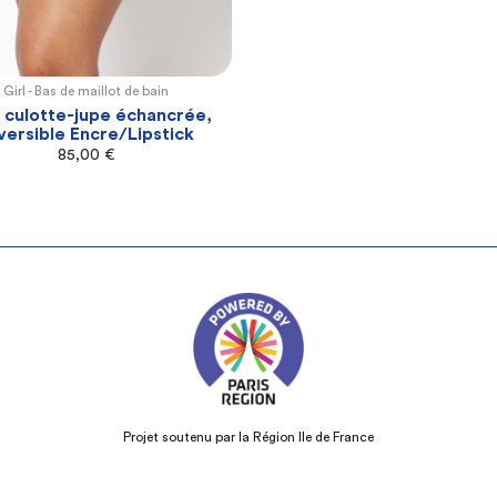
Girl -
Bas de maillot de bain
XL
2XL
3XL
4XL
5XL
culotte-jupe échancrée,
versible Encre/Lipstick
85,00
€
Projet soutenu par la Région Ile de France