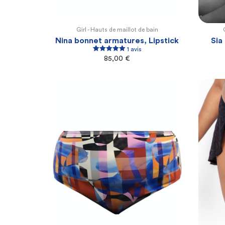
Girl -
Hauts de maillot de bain
100E
100F
105F
105G
110G
Nina bonnet armatures, Lipstick
Sia
1 avis
1
Rated
5.00
85,00
€
out of 5
based on
customer
rating