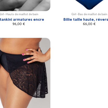
Girl -
Hauts de maillot de bain
Girl -
Bas de maillot de bain
100E
100F
105F
105G
110G
XL
2XL
3XL
4XL
 tankini armatures encre
Billie taille haute, réver
95,00
€
65,00
€