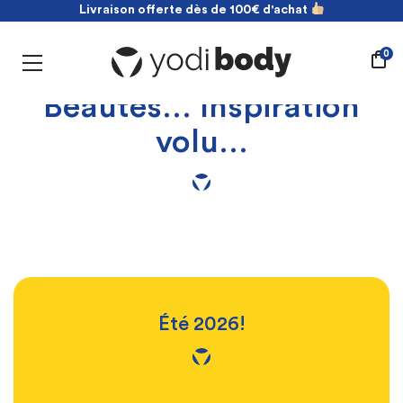
Livraison offerte dès de 100€ d'achat
NOUVEAU ! payez en 2 fois sans frais
Livraison offerte dès de 100€ d'achat
0
Beautés… Inspiration
volu…
Été 2026!