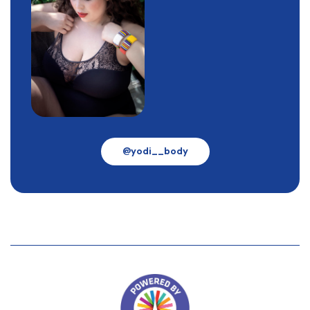
@yodi__body