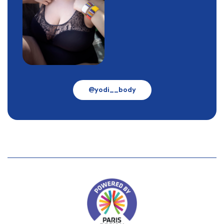
@yodi__body