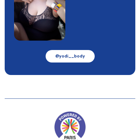
@yodi__body