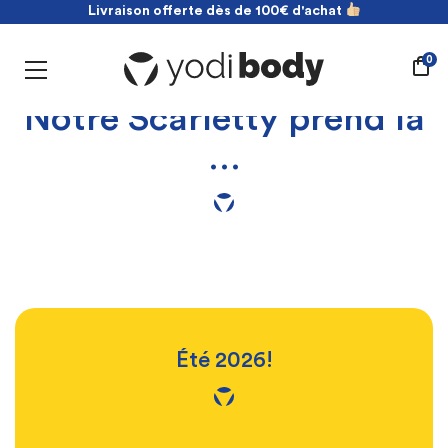
Livraison offerte dès de 100€ d'achat
NOUVEAU ! payez en 2 fois sans frais
Livraison offerte dès de 100€ d'achat
0
Notre Scarletty prend la
…
Été 2026!