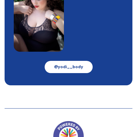
@yodi__body