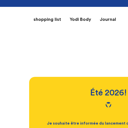
shopping list
Yodi Body
Journal
Été 2026!
Je souhaite être informée du lancemen