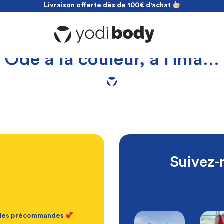
Livraison offerte dès de 100€ d'achat
NOUVEAU ! payez en 2 fois sans frais
Livraison offerte dès de 100€ d'achat
Ode à la couleur, à l’ima…
Suivez-
t des précommandes