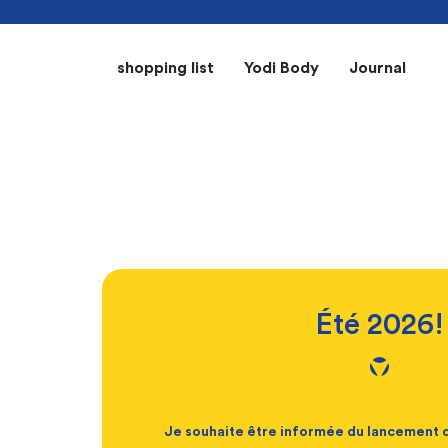
shopping list
Yodi Body
Journal
Été 2026!
Je souhaite être informée du lancemen