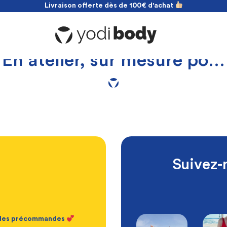
Livraison offerte dès de 100€ d'achat
NOUVEAU ! payez en 2 fois sans frais
Livraison offerte dès de 100€ d'achat
En atelier, sur mesure po…
Suivez-
t des précommandes