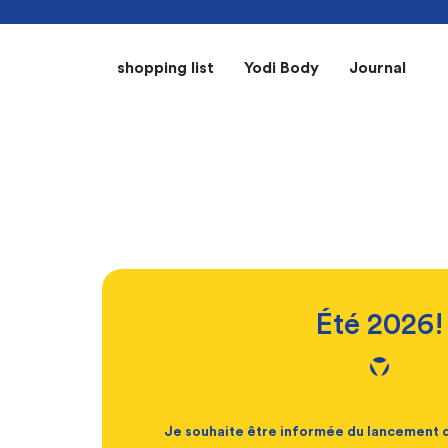
shopping list
Yodi Body
Journal
Été 2026!
Je souhaite être informée du lancemen