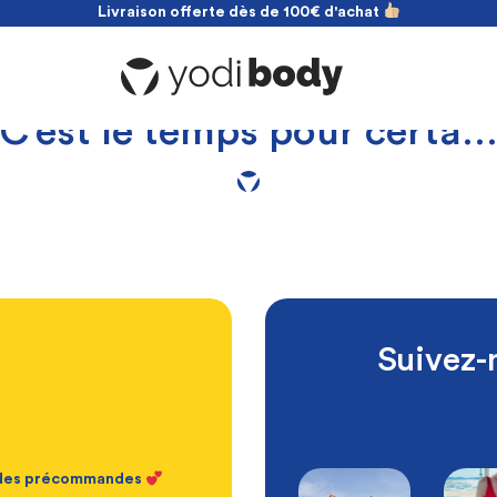
Livraison offerte dès de 100€ d'achat
NOUVEAU ! payez en 2 fois sans frais
Livraison offerte dès de 100€ d'achat
C’est le temps pour certa
Suivez-
t des précommandes