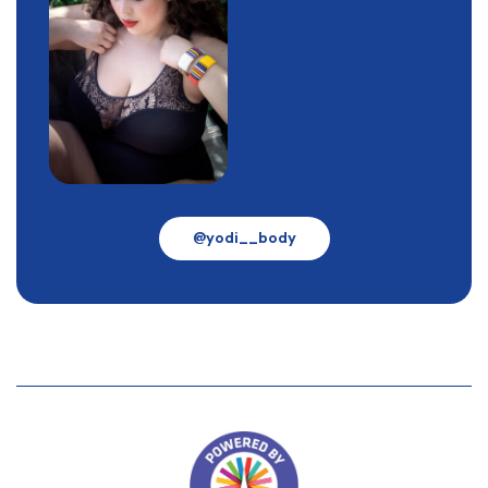
@yodi__body