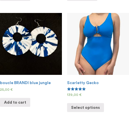
boucle BRANDI blue jungle
Scarletty Gecko
25,00
€
Rated
139,00
€
5.00
out of 5
Add to cart
Select options