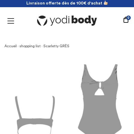
Livraison offerte dès de 100€ d'achat
NOUVEAU ! payez en 2 fois sans frais
Livraison offerte dès de 100€ d'achat
0
Accueil
·
shopping list
· Scarletty GRÈS