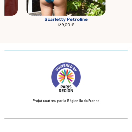
Scarletty Pétroline
S
M
L
139,00
€
Projet soutenu par la Région Ile de France