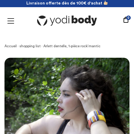
Livraison offerte dès de 100€ d'achat
NOUVEAU ! payez en 2 fois sans frais
Livraison offerte dès de 100€ d'achat
0
Accueil
·
shopping list
· Arlett dentelle, 1-pièce rock’mantic