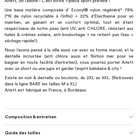
Arlett, on l’adore ! C’est notre 1-pièce sport préféré !
Une base matière composée d’ Econyl®️ nylon régénéré* 78%
(*fil de nylon recyclable à l’infini) + 22% d’Elasthanne pour un
maintien, un gainant et un confort optimal, tout en étant
respectueux de notre peau (anti UV, anti CHLORE, résistant aux
huiles & crèmes solaire, anti boulochage + ne retient pas l’eau =
séchage rapide!).
Nous l’avons pensé à la ville aussi car avec sa forme marcel, et la
dentelle incrustée (anti chlore aussi et finition mer pour se
baigner en toute facilité d’entretien), vous pourrez porter Arlett
avec un short ou une jupe et garder l’esprit balnéaire & city !
Existe en noir & dentelle ou bicolore, du 2XL au 5XL. (Retrouvez
dans la ligne BABE les tailles M à XL)
Arlett est fabriqué en France, à Bordeaux.
Composition & entretien
Guide des tailles