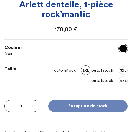
Arlett dentelle, 1-pièce
rock’mantic
170,00
€
Couleur
Noir
Taille
outofstock
outofstock
2XL
3XL
outofstock
4XL
Quantity
-
+
En rupture de stock