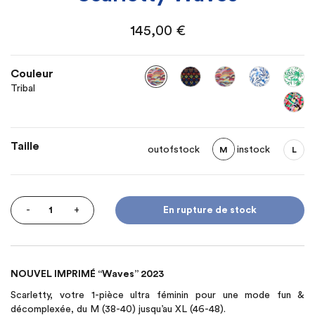
145,00
€
Couleur
Tribal
Taille
outofstock
instock
M
L
Quantity
-
+
En rupture de stock
NOUVEL IMPRIMÉ “Waves” 2023
Scarletty, votre 1-pièce ultra féminin pour une mode fun &
décomplexée, du M (38-40) jusqu’au XL (46-48).