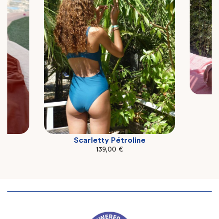
Scarletty Pétroline
S
M
L
139,00
€