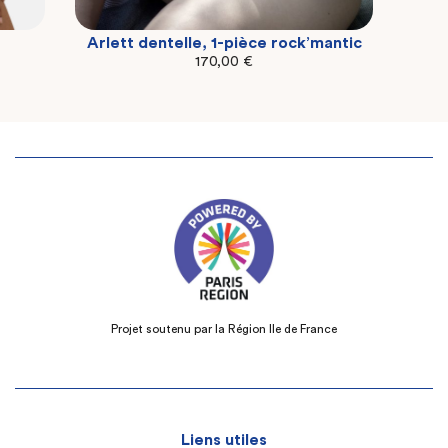
Arlett dentelle, 1-pièce rock’mantic
2XL
3XL
4XL
170,00
€
Projet soutenu par la Région Ile de France
Liens utiles